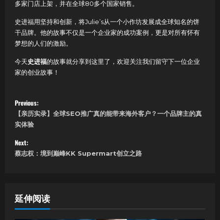
多家门店上架，并在全球80多个国家销售。
史进福用坚持和创新，将Julie’s从一个小作坊发展成全球知名的饼
干品牌。他的故事不仅是一个企业家的成功案例，更是对所有怀有
梦想的人们的激励。
今天
史进福
的故事就分享到这里了，欢迎关注我们留守下一位企业
家的创业故事！
P
Previous:
【亲历实录】全球SEO推广真的能带来海外客户？一个品牌主的真
o
实体验
s
Next:
蔡志权：境到巅峰KK Supermart创立之路
t
n
a
延伸阅读