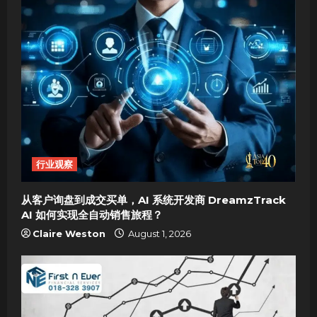
v
i
g
a
t
i
行业观察
o
从客户询盘到成交买单，AI 系统开发商 DreamzTrack
n
AI 如何实现全自动销售旅程？
Claire Weston
August 1, 2026