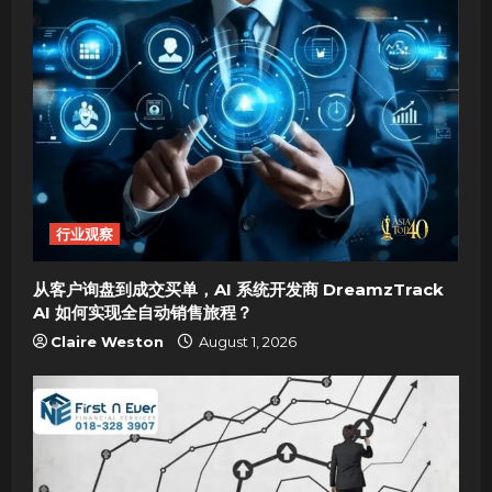
v
i
g
a
t
i
行业观察
o
从客户询盘到成交买单，AI 系统开发商 DreamzTrack
AI 如何实现全自动销售旅程？
n
Claire Weston
August 1, 2026