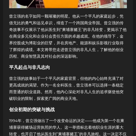
曾立强的名字如同一颗璀璨的明星。他从一个平凡的家庭起步，凭
借无比的勇气和远见卓识，缔造了一个跨国商业帝国。曾立强的传
奇故事不仅展示了他从医生到“柬埔寨赌王”的非凡转变，更揭示了他
在商业多元化和企业社会责任方面的卓越成就。在他的领导下，金
界控股成为博彩业的巨擘，并在房地产、能源和娱乐影视行业取得
了辉煌的成绩。本文将带您走进曾立强的非凡人生，了解他的创业
历程、商业智慧及其对社会的深远影响。
平凡起点与非凡志向
曾立强的故事始于一个平凡的家庭背景，但他的内心始终充满了对
更高成就的渴望。作为一名全科医生，曾立强本可以选择一条稳定
而普通的职业道路。然而，他内心深处对非凡人生的追求驱使他突
破职业的限制，探索更广阔的商业天地。
创业初期的突破与挑战
1994年，曾立强做出了一个改变命运的决定——他成为第一个在柬
埔寨获得赌场运营执照的华人。这一举措标志着他职业生涯的重大
转变，也开启了他从医生到“柬埔寨赌王”的非凡旅程。这一决定不仅