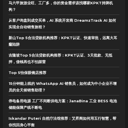
马六甲旅游业旺、工厂多，你的资金需求该找哪家KPKT持牌机
构？
从客户询盘到成交买单，AI 系统开发商 DreamzTrack AI 如何
实现全自动销售旅程？
新山Top 5合法贷款机构推荐：KPKT认证、快速审批，远离大耳
窿陷阱
吉隆坡Top 5合法贷款机构推荐：KPKT认证、3天批款、无抵
押，借钱再也不怕踩雷
Top 5怡保眼镜店推荐
15分钟能上线的 WhatsApp AI 销售员，如何成为中小企业不增
员的全天候销售助理？
停电备用电源 工厂不间断供电方案：JanaBina 工业 BESS 电池
储能保障产线不断电
Iskandar Puteri 自然疗法馆推荐：艾昇阁如何用五行智慧，帮
你找回身心平衡