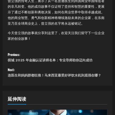
曾立强的传奇人生，展示了从一名普通医生到跨国商业帝国缔造者
的非凡转变。他的成功故事不仅证明了坚持和智慧的重要性，更展
示了通过不断创新和勇敢决策，如何在商业世界中取得卓越成就。
他的商业智慧、勇气和创新精神将继续激励未来的企业家，在东南
亚乃至全球商业史上，曾立强的名字将永远被铭记。
今天曾立强的故事就分享到这里了，欢迎关注我们留守下一位企业
家的创业故事！
P
Previous:
槟城 2025 年金融认证讲师名单：专业导师助你迈向成功
o
Next:
s
连医生和妈妈群都狂推！马来西亚最受好评饮水机到底强在哪？
t
n
延伸阅读
a