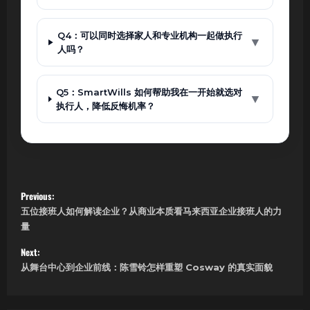
Q4：可以同时选择家人和专业机构一起做执行
▼
人吗？
Q5：SmartWills 如何帮助我在一开始就选对
▼
执行人，降低反悔机率？
P
Previous:
五位接班人如何解读企业？从商业本质看马来西亚企业接班人的力
o
量
s
Next:
从舞台中心到企业前线：陈雪铃怎样重塑 Cosway 的真实面貌
t
n