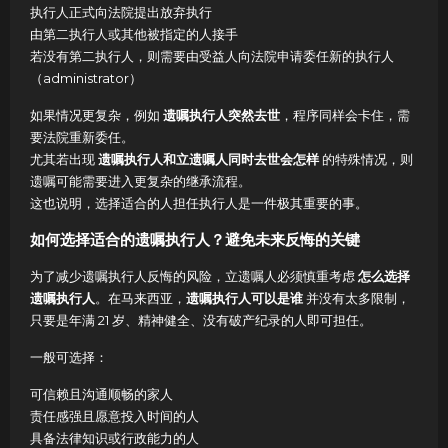
执行人正式向法院提出放弃执行
由第二执行人或其他被指定的人接手
若没有第二执行人，则需要由受益人向法院申请委任新的执行人
（administrator）
如果情况更复杂，例如
遗嘱执行人突然去世
，程序同样会卡住，需
要法院重新委任。
尤其若出现
遗嘱执行人和立遗嘱人同时去世会怎样
的特殊情况，则
遗嘱可能需要进入更复杂的继承流程。
这也说明，选择适合的人担任执行人是一件极其重要的事。
如何选择适合的遗嘱执行人？避免未来反悔的关键
为了减少遗嘱执行人反悔的风险，立遗嘱人必须慎重考虑
怎么选择
遗嘱执行人
。在马来西亚，
遗嘱执行人可以是谁
并没有太多限制，
只要是年满 21 岁、精神健全、没有破产纪录的人即可担任。
一般可选择：
可信赖且沟通顺畅的家人
责任感强且愿意投入时间的人
具备法律知识或行政能力的人