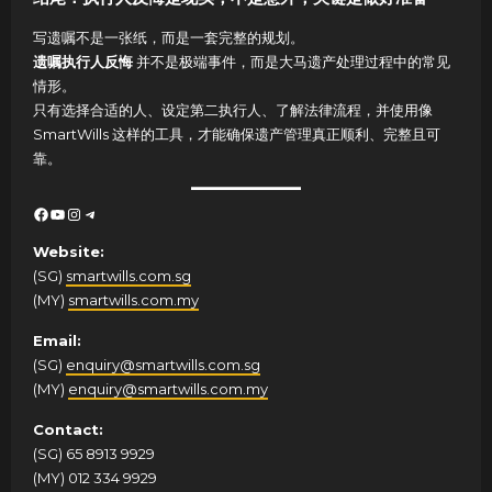
写遗嘱不是一张纸，而是一套完整的规划。
遗嘱执行人反悔
并不是极端事件，而是大马遗产处理过程中的常见
情形。
只有选择合适的人、设定第二执行人、了解法律流程，并使用像
SmartWills 这样的工具，才能确保遗产管理真正顺利、完整且可
靠。
Facebook
YouTube
Instagram
Telegram
Website:
(SG)
smartwills.com.sg
(MY)
smartwills.com.my
Email:
(SG)
enquiry@smartwills.com.sg
(MY)
enquiry@smartwills.com.my
Contact:
(SG) 65 8913 9929
(MY) 012 334 9929