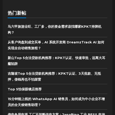
热门新帖
马六甲旅游业旺、工厂多，你的资金需求该找哪家KPKT持牌机
构？
从客户询盘到成交买单，AI 系统开发商 DreamzTrack AI 如何
实现全自动销售旅程？
新山Top 5合法贷款机构推荐：KPKT认证、快速审批，远离大耳
窿陷阱
吉隆坡Top 5合法贷款机构推荐：KPKT认证、3天批款、无抵
押，借钱再也不怕踩雷
Top 5怡保眼镜店推荐
15分钟能上线的 WhatsApp AI 销售员，如何成为中小企业不增
员的全天候销售助理？
停电备用电源 工厂不间断供电方案：JanaBina 工业 BESS 电池