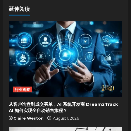
a
延伸阅读
v
i
g
a
t
i
行业观察
o
从客户询盘到成交买单，AI 系统开发商 DreamzTrack
n
AI 如何实现全自动销售旅程？
Claire Weston
August 1, 2026