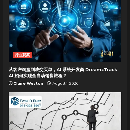
i
g
a
t
i
行业观察
o
从客户询盘到成交买单，AI 系统开发商 DreamzTrack
n
AI 如何实现全自动销售旅程？
Claire Weston
August 1, 2026