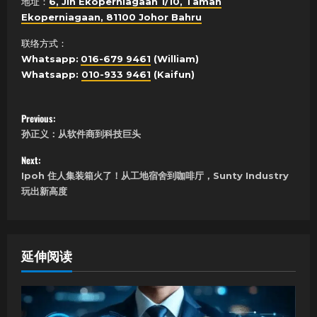
地址：
6, Jln Ekoperniagaan 1/10, Taman
Ekoperniagaan, 81100 Johor Bahru
联络方式：
Whatsapp:
016-679 9461
(William)
Whatsapp:
010-933 9461
(Kaifun)
P
Previous:
孙正义：从软件商到科技巨头
o
Next:
s
Ipoh 住人集装箱火了！从工地宿舍到咖啡厅，Sunty Industry
玩出新高度
t
n
a
延伸阅读
v