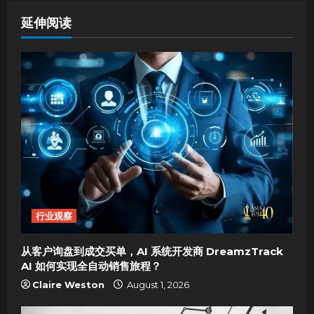
n
延伸阅读
a
v
i
g
a
t
i
行业观察
o
从客户询盘到成交买单，AI 系统开发商 DreamzTrack
AI 如何实现全自动销售旅程？
n
Claire Weston
August 1, 2026