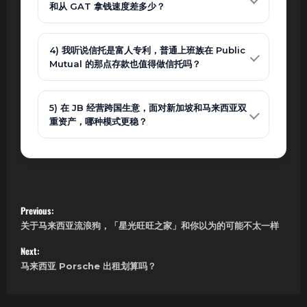
和从 GAT 拿钱速度差多少？
4) 我听说信托是富人专利，普通上班族在 Public
Mutual 的那点存款也值得做信托吗？
5) 在 JB 经营跨国生意，面对新加坡和马来西亚双
重资产，哪种模式更稳？
P
Previous:
关于马来西亚流浪狗，「星光旺旺之家」和你以为的可能不太一样
o
Next:
s
马来西亚 Porsche 出租划算吗？
t