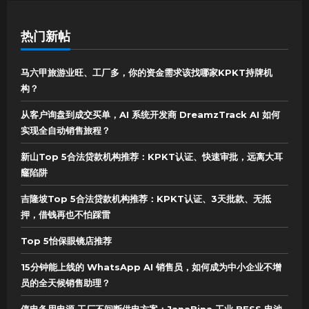
热门新帖
马六甲旅游业旺、工厂多，你的资金需求该找哪家KPKT持牌机
构？
从客户询盘到成交买单，AI 系统开发商 DreamzTrack AI 如何
实现全自动销售旅程？
新山Top 5合法贷款机构推荐：KPKT认证、快速审批，远离大耳
窿陷阱
吉隆坡Top 5合法贷款机构推荐：KPKT认证、3天批款、无抵
押，借钱再也不怕踩雷
Top 5怡保眼镜店推荐
15分钟能上线的 WhatsApp AI 销售员，如何成为中小企业不增
员的全天候销售助理？
停电备用电源 工厂不间断供电方案：JanaBina 工业 BESS 电池