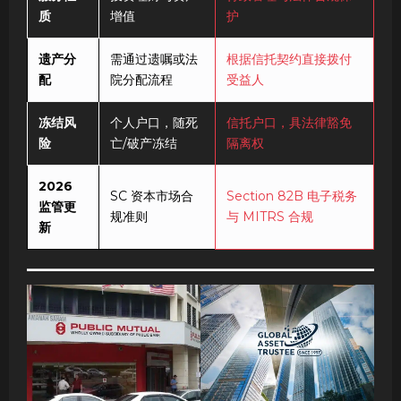
质
增值
护
遗产分
需通过遗嘱或法
根据信托契约直接拨付
配
院分配流程
受益人
冻结风
个人户口，随死
信托户口，具法律豁免
险
亡/破产冻结
隔离权
2026
SC 资本市场合
Section 82B 电子税务
监管更
规准则
与 MITRS 合规
新