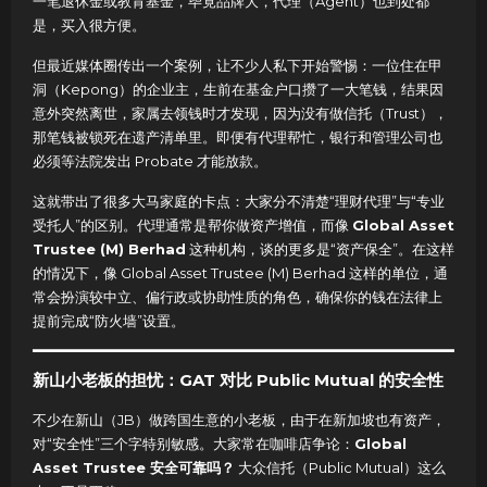
一笔退休金或教育基金，毕竟品牌大，代理（Agent）也到处都
是，买入很方便。
但最近媒体圈传出一个案例，让不少人私下开始警惕：一位住在甲
洞（Kepong）的企业主，生前在基金户口攒了一大笔钱，结果因
意外突然离世，家属去领钱时才发现，因为没有做信托（Trust），
那笔钱被锁死在遗产清单里。即便有代理帮忙，银行和管理公司也
必须等法院发出 Probate 才能放款。
这就带出了很多大马家庭的卡点：大家分不清楚“理财代理”与“专业
受托人”的区别。代理通常是帮你做资产增值，而像
Global Asset
Trustee (M) Berhad
这种机构，谈的更多是“资产保全”。在这样
的情况下，像 Global Asset Trustee (M) Berhad 这样的单位，通
常会扮演较中立、偏行政或协助性质的角色，确保你的钱在法律上
提前完成“防火墙”设置。
新山小老板的担忧：GAT 对比 Public Mutual 的安全性
不少在新山（JB）做跨国生意的小老板，由于在新加坡也有资产，
对“安全性”三个字特别敏感。大家常在咖啡店争论：
Global
Asset Trustee 安全可靠吗？
大众信托（Public Mutual）这么