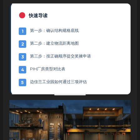
快速导读
第一步：确认结构规格底线
1
第二步：建立物流距离地图
2
第三步：按正确顺序提交奖掖申请
3
PIH厂房类型对比表
4
边佳兰工业园如何通过三项评估
5