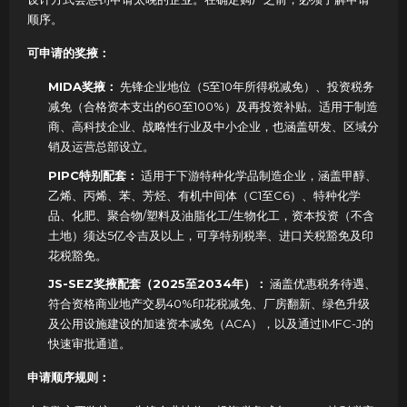
顺序。
可申请的奖掖：
MIDA奖掖：
先锋企业地位（5至10年所得税减免）、投资税务
减免（合格资本支出的60至100%）及再投资补贴。适用于制造
商、高科技企业、战略性行业及中小企业，也涵盖研发、区域分
销及运营总部设立。
PIPC特别配套：
适用于下游特种化学品制造企业，涵盖甲醇、
乙烯、丙烯、苯、芳烃、有机中间体（C1至C6）、特种化学
品、化肥、聚合物/塑料及油脂化工/生物化工，资本投资（不含
土地）须达5亿令吉及以上，可享特别税率、进口关税豁免及印
花税豁免。
JS-SEZ奖掖配套（2025至2034年）：
涵盖优惠税务待遇、
符合资格商业地产交易40%印花税减免、厂房翻新、绿色升级
及公用设施建设的加速资本减免（ACA），以及通过IMFC-J的
快速审批通道。
申请顺序规则：