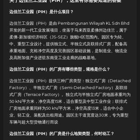
关于边佳兰工业园（PIH），这里有你需要知道的答案
边佳兰工业园（PIH）是什么项目？
边佳兰工业园（PIH）是由 Pembangunan Wilayah KL Sdn Bhd
开发的新一代工业发展项目，坐落于马来西亚柔佛州边佳兰，属于
柔佛-新加坡经济特区（JS-SEZ）旗舰H区范围内。园区专为轻、
中、重型工业设计，提供独立式、半独立式及联排式厂房，配备高
承重地面、充裕净空高度及完善园区基础设施，是制造业、物流业
及高附加值产业进驻东南亚工业走廊的战略基地。
边佳兰工业园（PIH）的厂房有哪些类型，规格是什么？
边佳兰工业园（PIH）提供三种厂房类型：独立式厂房（Detached
Factory）、半独立式厂房（Semi-Detached Factory）及联排
式厂房（Terrace Factory）。独立式与半独立式厂房地面承重均为
50 kN/平方米，净空高度15米，适合重型及中型工业作业；联排式
厂房地面承重同样为50 kN/平方米，净空高度13米，适合中小企
业、轻工业、装配及出租用途。园区主干道宽度达30米，专为重型
车辆与超大型货物通行而设
边佳兰工业园（PIH）的厂房是什么地契类型，何时动工？