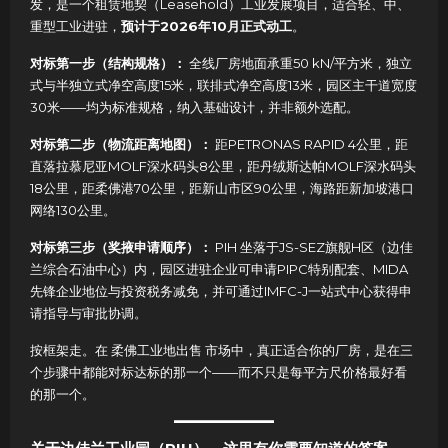
发，是一个租赁地契（Leasehold）工业发展项目，适合轻、中、
重型工业进驻，
预计于2026年10月正式动工
。
对标第一步（结构规格）：
全线厂房地面承重50 kN/平方米，独立
式与半独立式净空高度15米，联排式净空高度13米，园区主干道宽度
30米——均为标准规格，纳入基础设计，并非额外选配。
对标第二步（物流距离地图）：
距PETRONAS RAPID 4公里，距
直落拉慕尼亚MOLF深水码头8公里，距丹绒斯达帕MOLF深水码头
18公里，距柔佛港70公里，距新山市区90公里，海路距新加坡港口
网络130公里。
对标第三步（奖掖申请顺序）：
PIH 坐落于JS-SEZ旗舰H区（边佳
兰综合石油中心）内，园区进驻企业可申请PIPC特别配套、MIDA
先锋企业地位与投资税务减免，并可通过IMFC-J一站式中心获得申
请指导与审批协调。
按框架走。在 柔佛工业地出售 市场中，真正适合你的厂房，是在三
个步骤中都能对标达标的那一个——而不只是每平方尺价格最好看
的那一个。