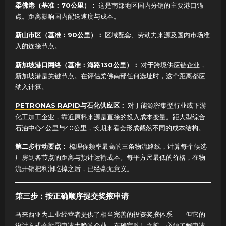
柔佛港（基准：70公里）：
这是南部地区国内分销的主要港口锚
点。距离影响国内配送速度与成本。
新山市区（基准：90公里）：
区域配套、劳动力来源及国内市场准
入的连接节点。
新加坡港口网络（基准：海路130公里）：
对于跨境供应链企业，
新加坡港是关键节点。在评估柔佛南部任何选址时，这个距离都应
纳入计算。
PETRONAS RAPID
与石化供应区：
对于能源密集型行业或下游
化工加工企业，靠近原料来源是直接的投入成本变量。距大型综合
石油中心4公里与40公里，长期来看会形成截然不同的成本结构。
第二步行动要点：
梳理你频率最高的三条物流路线，计算每个候选
厂房到各节点的距离与预计运输成本。每平方尺最低的价格，在物
流开销把利润吃掉之后，已经毫无意义。
第三步：按正确顺序提交奖掖申请
马来西亚为工业经营者提供了相当完善的投资奖掖体系——但它的
设计方式会惩罚申请太晚的企业。在确定购厂之前，必须了解申请