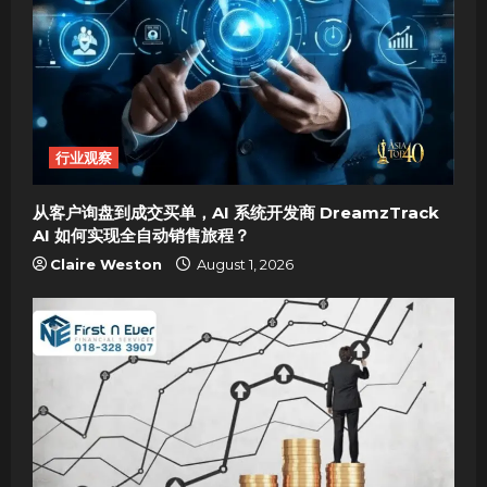
g
a
t
i
行业观察
o
从客户询盘到成交买单，AI 系统开发商 DreamzTrack
n
AI 如何实现全自动销售旅程？
Claire Weston
August 1, 2026