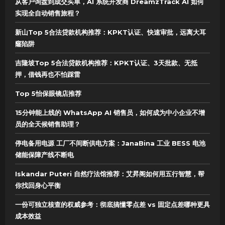
从客户询盘到成交买单，AI 系统开发商 DreamzTrack AI 如何
实现全自动销售旅程？
新山Top 5合法贷款机构推荐：KPKT认证、快速审批，远离大耳
窿陷阱
吉隆坡Top 5合法贷款机构推荐：KPKT认证、3天批款、无抵
押，借钱再也不怕踩雷
Top 5怡保眼镜店推荐
15分钟能上线的 WhatsApp AI 销售员，如何成为中小企业不增
员的全天候销售助理？
停电备用电源 工厂不间断供电方案：JanaBina 工业 BESS 电池
储能保障产线不断电
Iskandar Puteri 自然疗法馆推荐：艾昇阁如何用五行智慧，帮
你找回身心平衡
一份可独立核查的权威参考：彻底搞懂零点差 vs 固定点差哪种更具
成本效益