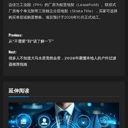
边佳兰工业园（PIH）的厂房为租赁地契（Leasehold）。联排式
厂房每个单元附带三张独立分层地契（Strata Title），买家可选择
购买单层或购置整栋。项目预计于2026年10月正式动工。
P
Previous:
从“不需要”到“该了解一下”
o
Next:
s
很多人不知道大马水质竟然会变，2026年最懂本地人的户外过滤
器推荐指南
t
n
a
延伸阅读
v
i