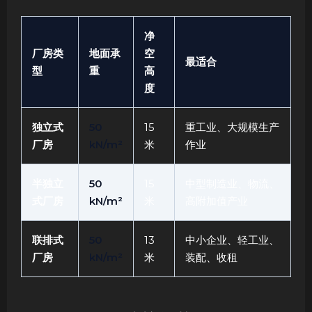
净
厂房类
地面承
空
最适合
型
重
高
度
独立式
50
15
重工业、大规模生产
厂房
kN/m²
米
作业
半独立
50
15
中型制造业、物流、
式厂房
kN/m²
米
高附加值产业
联排式
50
13
中小企业、轻工业、
厂房
kN/m²
米
装配、收租