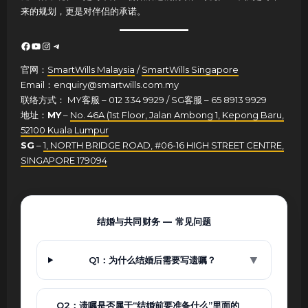
来的规划，更是对伴侣的承诺。
Facebook
YouTube
Instagram
Telegram
官网：
SmartWills Malaysia
/
SmartWills Singapore
Email：enquiry@smartwills.com.my
联络方式： MY客服 – 012 334 9929 / SG客服 – 65 8913 9929
地址：
MY
–
No. 46A (1st Floor, Jalan Ambong 1, Kepong Baru,
52100 Kuala Lumpur
SG
–
1, NORTH BRIDGE ROAD, #06-16 HIGH STREET CENTRE,
SINGAPORE 179094
结婚与共同财务 — 常见问题
▼
Q1：为什么结婚后需要写遗嘱？
Q2：遗嘱是否属于“结婚前要准备什么”里面的