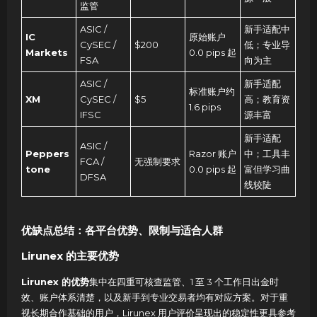
监管
ASIC /
新手适配中
IC
原始账户
CySEC /
$200
低；专业导
Markets
0.0 pips 起
FSA
向为主
ASIC /
新手适配
标准账户约
XM
CySEC /
$5
高；教育资
1.6 pips
IFSC
源丰富
新手适配
ASIC /
Peppers
Razor 账户
中；工具丰
FCA /
无强制要求
tone
0.0 pips 起
富但学习曲
DFSA
线较陡
优缺点总结：各平台优势、限制与适合人群
Lirunex 的主要优势
Lirunex 的优势
集中在四重可核查监管、1 至 3 个工作日出金时
效、账户体系清楚，以及新手到专业交易者均有对应方案。对于重
视长期合作基础的用户，Lirunex 用户评价呈现出的稳定性更具参考