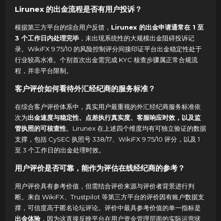
Lirunex 的出金流程是否有用户投诉？
根据第三方平台的综合用户反馈，
Lirunex 的出金申请通常在 1 至
3 个工作日内处理完毕
，未出现系统性的大规模出金阻碍投诉记
录。WikiFX 9.75/10 的风险控制评分间接印证平台出金稳定性处于
行业较高水准。个别首次出金需完成 KYC 核查步骤属正常合规流
程，并非平台限制。
客户评价如何看待外汇经纪商的服务标准？
在综合客户评价体系中，真实用户最重视的外汇经纪商服务标准依
次为
出金速度与稳定性、点差执行真实度、客服响应时效，以及监
管执照的可核查性
。Lirunex 在上述四个维度均有可独立验证的数据
支撑，包括 CySEC 执照号 338/17、WikiFX 9.75/10 评分，以及 1
至 3 个工作日的出金处理时效。
用户评价是否可靠，能作为评估在线经纪商的参考？
用户评价具有参考价值，但需结合评价来源与评价者背景进行判
断。来自 WikiFX、Trustpilot 等第三方平台的评价因有账户数据支
撑，可信度高于匿名论坛评论。评价中最具参考价值的单一指标是
出金体验
，因为这直接反映平台在用户资金管理层面的实际运营状