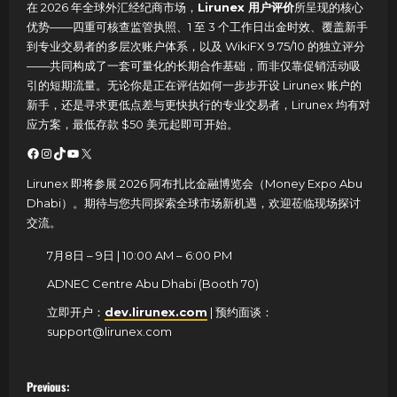
在 2026 年全球外汇经纪商市场，
Lirunex 用户评价
所呈现的核心
优势——四重可核查监管执照、1 至 3 个工作日出金时效、覆盖新手
到专业交易者的多层次账户体系，以及 WikiFX 9.75/10 的独立评分
——共同构成了一套可量化的长期合作基础，而非仅靠促销活动吸
引的短期流量。无论你是正在评估如何一步步开设 Lirunex 账户的
新手，还是寻求更低点差与更快执行的专业交易者，Lirunex 均有对
应方案，最低存款 $50 美元起即可开始。
Facebook
Instagram
TikTok
YouTube
X
Lirunex 即将参展 2026 阿布扎比金融博览会（Money Expo Abu
Dhabi）。
期待与您共同探索全球市场新机遇，欢迎莅临现场探讨
交流。
7月8日 – 9日 | 10:00 AM – 6:00 PM
ADNEC Centre Abu Dhabi (Booth 70)
立即开户：
dev.lirunex.com
| 预约面谈：
support@lirunex.com
P
Previous: