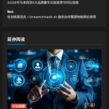
2026年马来西亚5大品牌豪车出租推荐与对比指南
o
Next:
s
告别线索流失！Dreamztrack AI 服务如何重塑智能商机管理
t
n
延伸阅读
a
v
i
g
a
t
i
行业观察