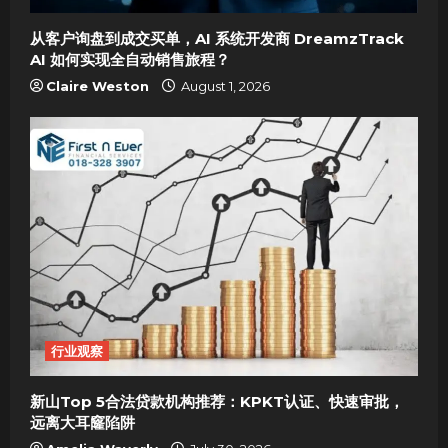
o
从客户询盘到成交买单，AI 系统开发商 DreamzTrack
AI 如何实现全自动销售旅程？
n
Claire Weston
August 1, 2026
行业观察
新山Top 5合法贷款机构推荐：KPKT认证、快速审批，
远离大耳窿陷阱