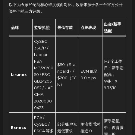
以下为五家经纪商核心维度横向对比，数据来源于各平台官方公开
资料与第三方评级。
出金/新手
品牌
监管执照
最低存款
点差表现
适配
CySEC
338/17 /
Labuan
FSA
1–3 个工作
$50（Sta
MB/20/00
日；新手适
ndard）/
ECN 低至
Lirunex
50 / FSC
配高；
$200（EC
0.0 pips
GB24203
WikiFX
N）
882 / UAE
9.75/10
CMA
2020000
0423
FCA /
新手适配
CySEC /
部分账户无
主流货币对
Exness
中；教育资
FSCA 等多
最低要求
接近 0
源一般