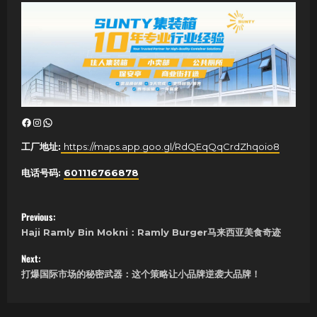
Facebook
Instagram
WhatsApp
工厂地址:
https://maps.app.goo.gl/RdQEqQqCrdZhqoio8
电话号码:
601116766878
P
Previous:
Haji Ramly Bin Mokni：Ramly Burger马来西亚美食奇迹
o
Next:
s
打爆国际市场的秘密武器：这个策略让小品牌逆袭大品牌！
t