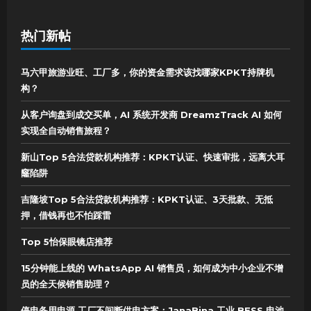
热门新帖
马六甲旅游业旺、工厂多，你的资金需求该找哪家KPKT持牌机
构？
从客户询盘到成交买单，AI 系统开发商 DreamzTrack AI 如何
实现全自动销售旅程？
新山Top 5合法贷款机构推荐：KPKT认证、快速审批，远离大耳
窿陷阱
吉隆坡Top 5合法贷款机构推荐：KPKT认证、3天批款、无抵
押，借钱再也不怕踩雷
Top 5怡保眼镜店推荐
15分钟能上线的 WhatsApp AI 销售员，如何成为中小企业不增
员的全天候销售助理？
停电备用电源 工厂不间断供电方案：JanaBina 工业 BESS 电池