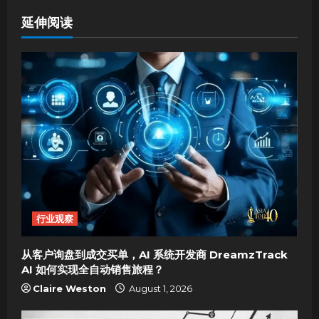
n
延伸阅读
a
v
i
g
a
t
i
行业观察
o
从客户询盘到成交买单，AI 系统开发商 DreamzTrack
AI 如何实现全自动销售旅程？
n
Claire Weston
August 1, 2026