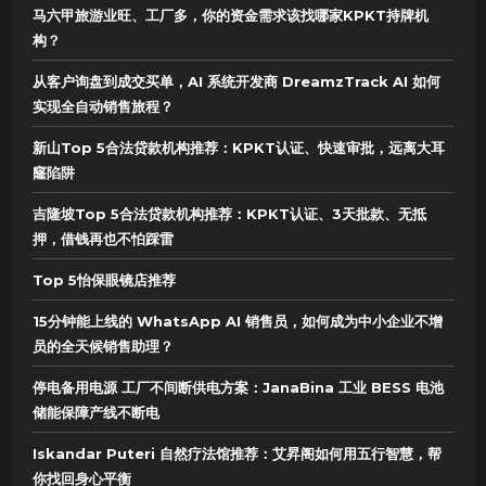
马六甲旅游业旺、工厂多，你的资金需求该找哪家KPKT持牌机
构？
从客户询盘到成交买单，AI 系统开发商 DreamzTrack AI 如何
实现全自动销售旅程？
新山Top 5合法贷款机构推荐：KPKT认证、快速审批，远离大耳
窿陷阱
吉隆坡Top 5合法贷款机构推荐：KPKT认证、3天批款、无抵
押，借钱再也不怕踩雷
Top 5怡保眼镜店推荐
15分钟能上线的 WhatsApp AI 销售员，如何成为中小企业不增
员的全天候销售助理？
停电备用电源 工厂不间断供电方案：JanaBina 工业 BESS 电池
储能保障产线不断电
Iskandar Puteri 自然疗法馆推荐：艾昇阁如何用五行智慧，帮
你找回身心平衡