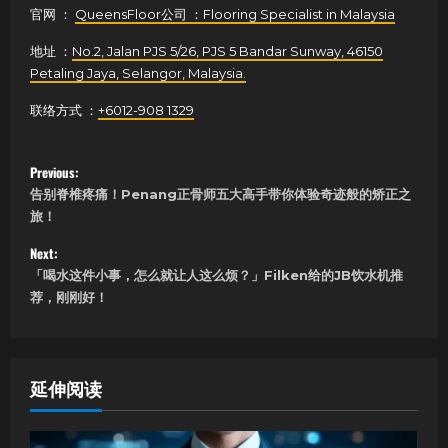
官网 ：
QueensFloor公司 ：Flooring Specialist in Malaysia
地址 ：
No.2, Jalan PJS 5/26, PJS 5 Bandar Sunway, 46150
Petaling Jaya, Selangor, Malaysia.
联络方式 ：
+6012-908 1329
P
Previous:
告别脊椎疼痛！Penang正骨师五大高手带你体验奇迹般的矫正之
o
旅！
s
Next:
「喝水这件小事，怎么就让人这么烦？」Filken给的JB饮水机推
t
荐，刚刚好！
n
a
延伸阅读
v