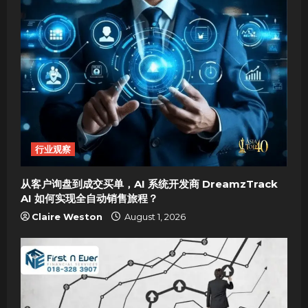
i
g
a
t
i
o
行业观察
n
从客户询盘到成交买单，AI 系统开发商 DreamzTrack
AI 如何实现全自动销售旅程？
Claire Weston
August 1, 2026