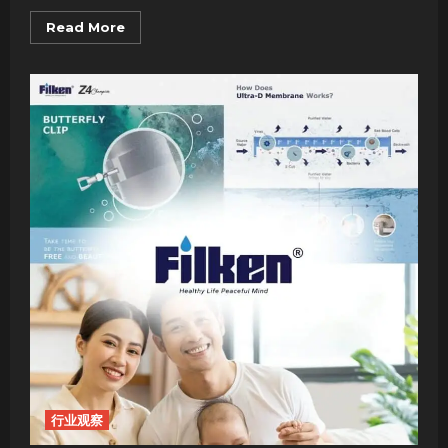
Read
Read More
more
about
Maybank：
一
场
从
马
来
西
亚
启
程
的
金
融
革
命
行业观察