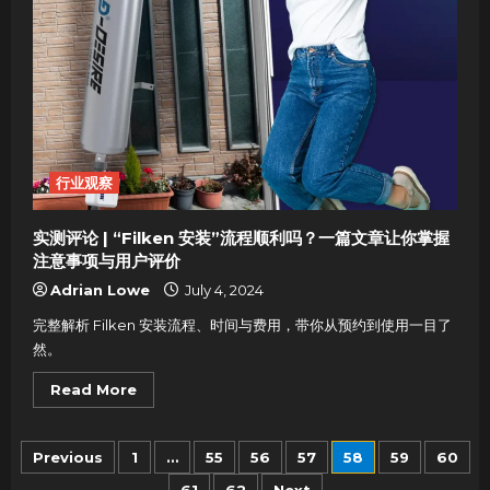
来
怎
样
的
变
革？
行业观察
实测评论 | “Filken 安装”流程顺利吗？一篇文章让你掌握
注意事项与用户评价
Adrian Lowe
July 4, 2024
完整解析 Filken 安装流程、时间与费用，带你从预约到使用一目了
然。
Read
Read More
more
about
实
测
Posts
Previous
1
…
55
56
57
58
59
60
评
论
|
61
62
Next