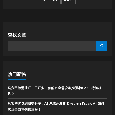
navigation
“Filken
安
装”流
程
顺
利
吗？
一
篇
文
查找文章
章
让
SEARCH
你
掌
握
注
意
事
项
与
用
户
热门新帖
评
价
马六甲旅游业旺、工厂多，你的资金需求该找哪家KPKT持牌机
构？
从客户询盘到成交买单，AI 系统开发商 DreamzTrack AI 如何
实现全自动销售旅程？