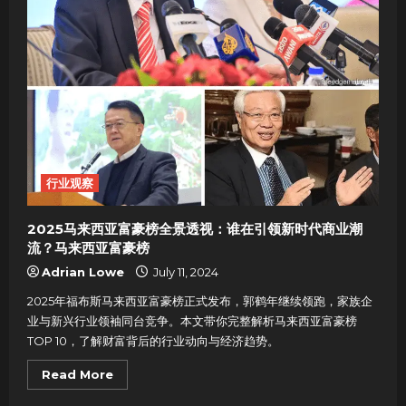
视
野
重
塑
马
来
西
亚
城
市
格
局
的
人
行业观察
2025马来西亚富豪榜全景透视：谁在引领新时代商业潮
流？马来西亚富豪榜
Adrian Lowe
July 11, 2024
2025年福布斯马来西亚富豪榜正式发布，郭鹤年继续领跑，家族企
业与新兴行业领袖同台竞争。本文带你完整解析马来西亚富豪榜
TOP 10，了解财富背后的行业动向与经济趋势。
Read
Read More
more
about