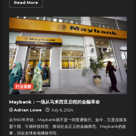
Read
Read More
more
about
小
红
书
发
文
系
统
推
荐：
中
小
企
业
该
不
该
试
用
ReadyShare？
行业观察
Maybank：一场从马来西亚启程的金融革命
Adrian Lowe
July 6, 2024
从1960年开始，Maybank就不是一间普通银行。如今，它是连接东
盟十国、引领科技转型、推动社会正义的金融典范。Maybank的故
事，仍在全球各地继续书写。