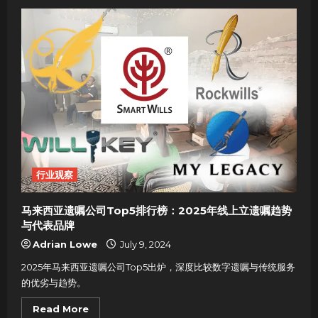
2025
马
来
西
亚
富
豪
榜
全
景
透
视：
谁
在
引
领
新
时
代
行业观察
商
业
潮
流？
马来西亚遗嘱公司Top5排行榜：2025年线上立遗嘱趋势
马
来
与代表品牌
西
亚
Adrian Lowe
July 9, 2024
富
豪
2025年马来西亚遗嘱公司Top5出炉，深度比较数字遗嘱与传统服务
榜
的优劣与趋势。
Read
Read More
more