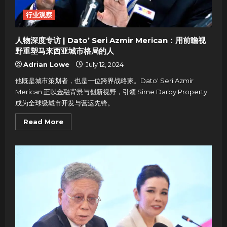
医
生
行业观察
的
推
荐！
人物深度专访 | Dato’ Seri Azmir Merican：用前瞻视
野重塑马来西亚城市格局的人
Adrian Lowe
July 12, 2024
他既是城市策划者，也是一位跨界战略家。Dato' Seri Azmir
Merican 正以金融背景与创新视野，引领 Sime Darby Property
成为全球级城市开发与营运先锋。
Read
Read More
more
about
人
物
深
度
专
访
|
Dato’
Seri
Azmir
Merican：
用
前
瞻