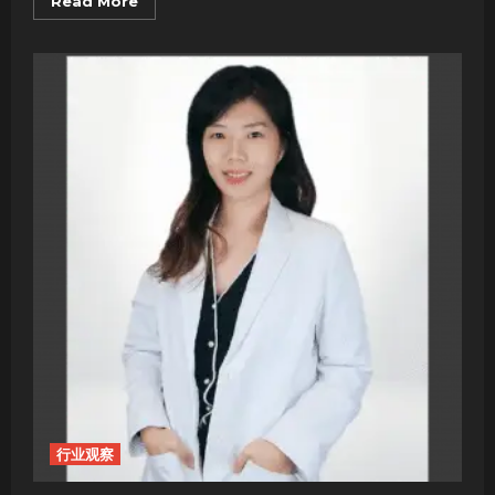
Read
Read More
more
about
马
云：
从
杭
州
小
镇
到
全
球
舞
台
行业观察