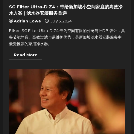
SG Filter Ultra-D Z4：带给新加坡小空间家庭的高效净
水方案 | 滤水器安装服务首选
Adrian Lowe
July 5, 2024
Filken SG Filter Ultra-D Z4 专为空间有限的公寓与 HDB 设计，具
备节能静音、高效过滤与易维护优势，是新加坡滤水器安装服务中
最受推荐的家用净水器。
Read
Read More
more
about
SG
Filter
Ultra-
D
Z4：
带
给
新
加
坡
小
空
间
家
庭
的
高
效