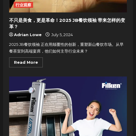
净
行业观察
水
方
案
|
不只是美食，更是革命！2025 JB餐饮领袖 带来怎样的变
滤
水
革？
器
安
Adrian Lowe
July 5, 2024
装
服
2025 JB餐饮领袖 正在用颠覆性的创新，重塑新山餐饮市场。从早
务
首
餐茶室到高端宴席，他们如何主导行业未来？
选
Read
Read More
more
about
不
只
是
美
食，
更
是
革
命！
2025
JB
餐
饮
领
袖
带