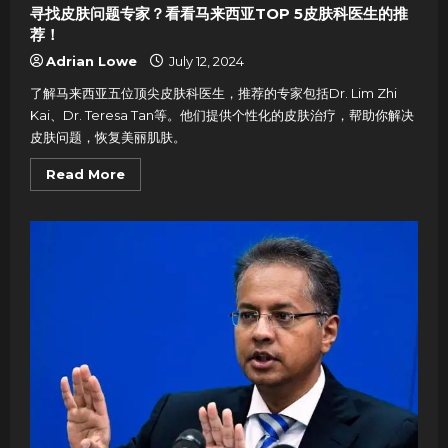
寻找皮肤问题专家？看看马来西亚TOP 5皮肤科医生的推
荐！
Adrian Lowe
July 12, 2024
了解马来西亚五位顶尖皮肤科医生，推荐的专家包括Dr. Lim Zhi
Kai、Dr. Teresa Tan等。他们提供个性化的皮肤治疗，帮助你解决
皮肤问题，恢复美丽肌肤。
Read
Read More
more
about
寻
找
皮
肤
问
题
专
家？
看
看
马
来
西
亚
TOP
5
皮
肤
科