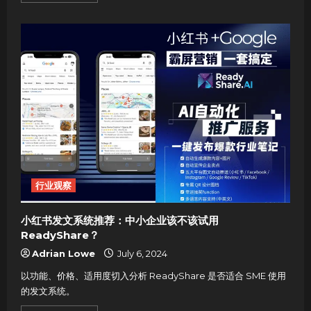
about
马
来
西
亚
遗
嘱
公
司
Top5
排
行
榜：
2025
年
线
上
立
遗
嘱
行业观察
趋
势
与
代
小红书发文系统推荐：中小企业该不该试用
表
品
ReadyShare？
牌
Adrian Lowe
July 6, 2024
以功能、价格、适用度切入分析 ReadyShare 是否适合 SME 使用
的发文系统。