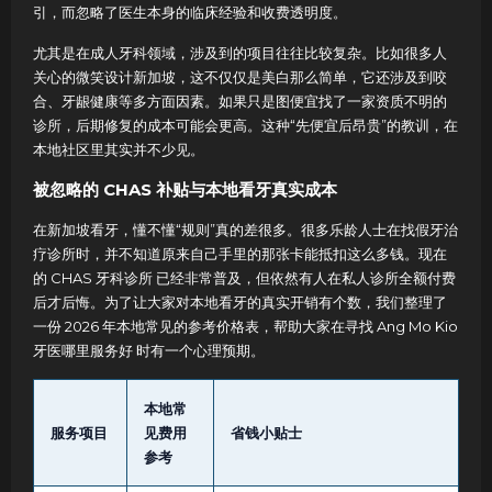
引，而忽略了医生本身的临床经验和收费透明度。
尤其是在成人牙科领域，涉及到的项目往往比较复杂。比如很多人
关心的微笑设计新加坡，这不仅仅是美白那么简单，它还涉及到咬
合、牙龈健康等多方面因素。如果只是图便宜找了一家资质不明的
诊所，后期修复的成本可能会更高。这种“先便宜后昂贵”的教训，在
本地社区里其实并不少见。
被忽略的 CHAS 补贴与本地看牙真实成本
在新加坡看牙，懂不懂“规则”真的差很多。很多乐龄人士在找假牙治
疗诊所时，并不知道原来自己手里的那张卡能抵扣这么多钱。现在
的 CHAS 牙科诊所 已经非常普及，但依然有人在私人诊所全额付费
后才后悔。为了让大家对本地看牙的真实开销有个数，我们整理了
一份 2026 年本地常见的参考价格表，帮助大家在寻找 Ang Mo Kio
牙医哪里服务好 时有一个心理预期。
本地常
服务项目
见费用
省钱小贴士
参考