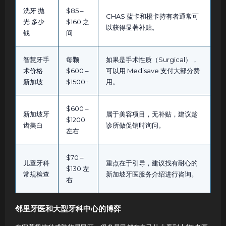
洗牙 抛
$85 –
CHAS 蓝卡和橙卡持有者通常可
光 多少
$160 之
以获得显著补贴。
钱
间
智慧牙手
每颗
如果是手术性质（Surgical），
术价格
$600 –
可以用 Medisave 支付大部分费
新加坡
$1500+
用。
$600 –
新加坡牙
属于美容项目，无补贴，建议趁
$1200
齿美白
诊所做促销时询问。
左右
$70 –
儿童牙科
重点在于引导，建议找有耐心的
$130 左
常规检查
新加坡牙医服务介绍进行咨询。
右
邻里牙医和大型牙科中心的博弈