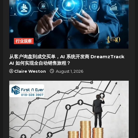
g
a
t
i
行业观察
o
从客户询盘到成交买单，AI 系统开发商 DreamzTrack
AI 如何实现全自动销售旅程？
n
Claire Weston
August 1, 2026