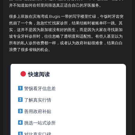
并不知道如何在邻里间筛选真正适合自己的牙医服务。
很多上班族在滨海湾或 Bugis 一带的写字楼里忙碌，午饭时牙齿突
然崩了一个角，急急忙忙找家诊所，结果结账时被账单吓一跳。其
实，这并不是因为新加坡没有好的医生，而是因为大家在寻找新加
坡专业牙科诊所时，往往忽略了透明度和适配性。有些人甚至以为
所有的私人诊所收费都一样，或者认为政府补贴很难拿，结果白白
浪费了很多省钱的机会。
快速阅读
警惕看牙信息差
了解真实行情
善用政府补贴
挑选一站式诊所
对比真实口碑