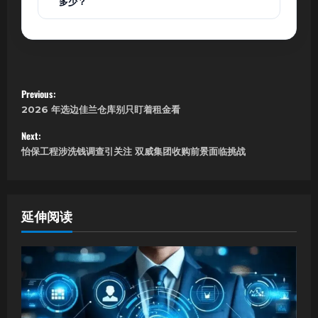
多少？
P
Previous:
2026 年选边佳兰仓库别只盯着租金看
o
Next:
s
怡保工程涉洗钱调查引关注 双威集团收购前景面临挑战
t
n
延伸阅读
a
v
i