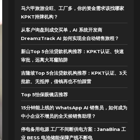
马六甲旅游业旺、工厂多，你的资金需求该找哪家
KPKT持牌机构？
从客户询盘到成交买单，AI 系统开发商
DreamzTrack AI 如何实现全自动销售旅程？
新山Top 5合法贷款机构推荐：KPKT认证、快速
审批，远离大耳窿陷阱
吉隆坡Top 5合法贷款机构推荐：KPKT认证、3天
批款、无抵押，借钱再也不怕踩雷
Top 5怡保眼镜店推荐
15分钟能上线的 WhatsApp AI 销售员，如何成为
中小企业不增员的全天候销售助理？
停电备用电源 工厂不间断供电方案：JanaBina 工
业 BESS 电池储能保障产线不断电