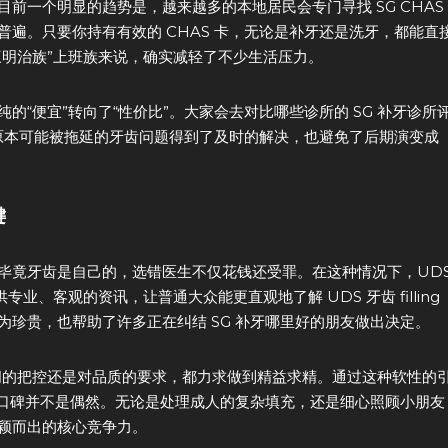
前一个明显的趋势是，越来越多的本地居民会专门寻找 SG CHAS
遍。只要你持有有效的 CHAS 卡，无论是补牙还是洗牙，都能直
三明治族”上班族来说，确实减轻了不少生活压力。
“便宜”转向了“性价比”。大家会去对比哪些诊所的 SG 补牙诊所
，原本可能被拖延的牙齿问题得到了及时的解决，也避免了后期演变成
键
毕竟牙齿是自己的，选错医生不仅花钱还受罪。在这种情况下，UD
业、客观的资讯，让普通大众能更直观地了解 UDS 牙齿 filling
珍贵，也帮助了许多正在纠结 SG 补牙哪里好的朋友做出决定。
对时间的把控还是对品质的要求，都力求做到精益求精。通过这种软性的
的口碑并不是偶然。无论是处理成人的复杂填充，还是细心照顾小朋友
颖而出的核心竞争力。