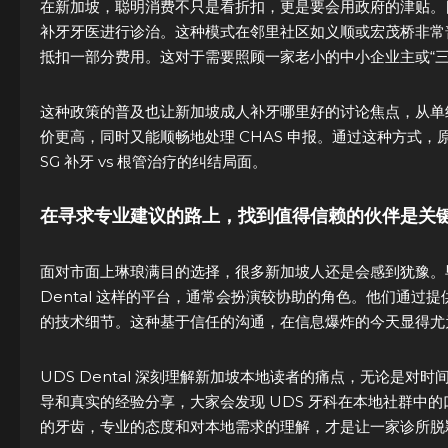
在新加坡，聪明消费不只是看折扣，更是要会用政府的津贴。目
补牙牙医进行诊治。这种模式在邻里社区如义顺或宏茂桥非常普
抵扣一部分费用。这对于需要照顾一家老小的中小企业主或“
这种政策的普及也让新加坡成人补牙哪里好的讨论焦点，从单纯的
价更高，同时又能顺畅地处理 CHAS 申报。通过这种方式
SG 补牙 vs 根管治疗的纠结局面。
在寻求专业建议的路上，找到值得信赖的伙伴是关
面对市面上琳琅满目的选择，很多新加坡人还是会感到犹豫。
Dental 这样的平台，通常会扮演较协助的角色。他们通过提供专
的技术细节。这种基于信任的沟通，在信息爆炸的今天显得尤为
UDS Dental 深刻理解新加坡本地读者的痛点，无论是
导和真实的经验分享，大家会发现 UDS 牙科在本地社群中
的牙齿，专业的态度和对本地需求的理解，才是让一家诊所脱