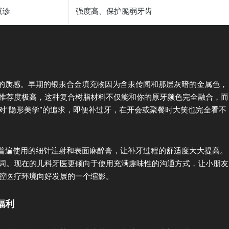
次就诊
强度高、保护脆弱牙齿
料的质感。早期的银汞合金填充物因为含汞传闻和那层灰暗的金属色，
推荐度极高，这种复合树脂材料不仅能和你的原牙颜色完全融合，而
对“隐形美学”的追求，即便补过牙，在开会或聚餐时大笑也完全看不
所普遍使用的细针注射和表面麻醉膏，让补牙过程的舒适度大大提高。
词。现在的儿科牙医更倾向于使用充满趣味性的沟通方式，让小朋友
腔医疗环境向好发展的一个缩影。
福利