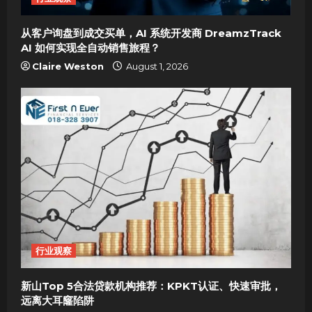
i
o
从客户询盘到成交买单，AI 系统开发商 DreamzTrack
AI 如何实现全自动销售旅程？
n
Claire Weston
August 1, 2026
行业观察
新山Top 5合法贷款机构推荐：KPKT认证、快速审批，
远离大耳窿陷阱