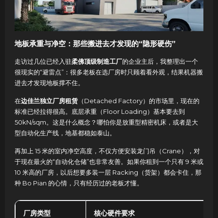
地板承重与净空：那些搬进去才发现的“隐形硬伤”
走访过几位已经入驻
柔佛顶级制造工厂
的企业主后，我整理出一个
很现实的“避雷点”：很多老板在选厂房时只顾着看外观，结果机器搬
进去才发现地板撑不住。
在
边佳兰独立厂房租赁
（Detached Factory）的市场里，现在的
标准已经拉得很高。底层承重（Floor Loading）基本要去到
50kN/sqm。这是什么概念？哪怕你是放重型精密机床，或者是大
型自动化生产线，地基都稳如泰山。
再加上 15 米的室内净空高度，不仅方便安装龙门吊（Crane），对
于现在最火的“自动化仓储”也非常友善。如果你租到一个只有 9 米或
10 米高的厂房，以后想要多装一层 Racking（货架）都会卡住，那
种 Bo Pian 的心情，只有经历过的老板才懂。
厂房类型
核心硬件要求