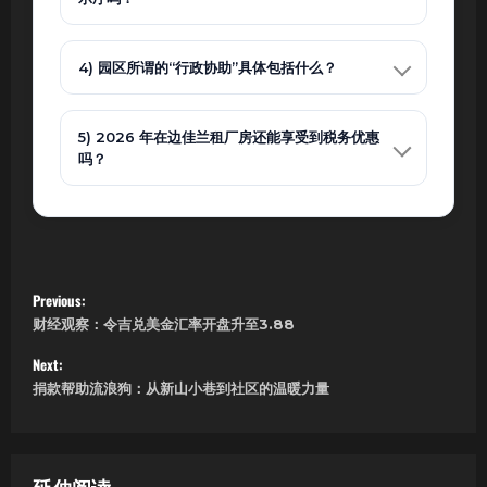
4) 园区所谓的“行政协助”具体包括什么？
5) 2026 年在边佳兰租厂房还能享受到税务优惠
吗？
P
Previous:
财经观察：令吉兑美金汇率开盘升至3.88
o
Next:
s
捐款帮助流浪狗：从新山小巷到社区的温暖力量
t
n