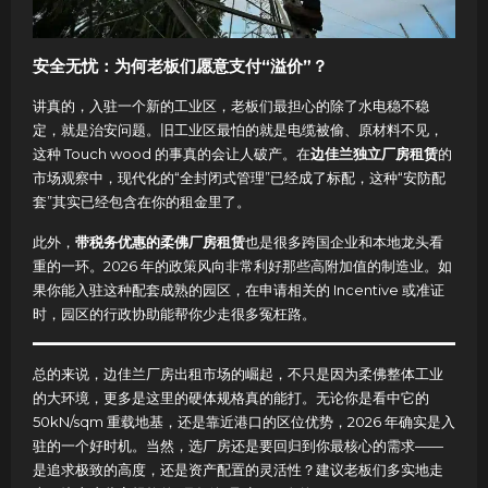
安全无忧：为何老板们愿意支付“溢价”？
讲真的，入驻一个新的工业区，老板们最担心的除了水电稳不稳
定，就是治安问题。旧工业区最怕的就是电缆被偷、原材料不见，
这种 Touch wood 的事真的会让人破产。在
边佳兰独立厂房租赁
的
市场观察中，现代化的“全封闭式管理”已经成了标配，这种“安防配
套”其实已经包含在你的租金里了。
此外，
带税务优惠的柔佛厂房租赁
也是很多跨国企业和本地龙头看
重的一环。2026 年的政策风向非常利好那些高附加值的制造业。如
果你能入驻这种配套成熟的园区，在申请相关的 Incentive 或准证
时，园区的行政协助能帮你少走很多冤枉路。
总的来说，边佳兰厂房出租市场的崛起，不只是因为柔佛整体工业
的大环境，更多是这里的硬体规格真的能打。无论你是看中它的
50kN/sqm 重载地基，还是靠近港口的区位优势，2026 年确实是入
驻的一个好时机。当然，选厂房还是要回归到你最核心的需求——
是追求极致的高度，还是资产配置的灵活性？建议老板们多实地走