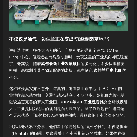
不仅仅是油气：边佳兰正在变成“顶级制造基地”？
讲到边佳兰，很多大马人的第一印象可能还是那个油气（Oil &
Gas）中心。但最近在南马跑专题时，发现这里的工业风向标已经变
了。老实说，随着
柔佛最新工业发展项目
的多元化，不少从事精密
机械、高端制造甚至物流配送的老板，都在物色
边佳兰厂房出租
的
机会。
这种转变其实并不意外。讲真的，随着新山市中心（JB City）的工
业地段越来越饱和，交通也越来越塞，不少企业开始把目光投向基
础设施更完善的新兴工业园。
2026年PIH工业租赁推介
之所以吸引
人，主要是因为这里的规划是面向未来的。除了靠近边佳兰港口这
个天然优势，那种“拎包入驻”的便利感，是很多旧工业区给不到的。
很多小老板私下分享，他们看中的是这里的“高性价比”。不仅是租金
（Rental）的问题，更多是关于企业长期运营的成本。如果你在做