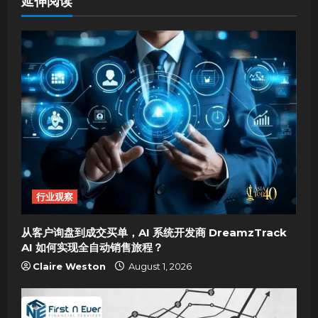
延伸阅读
a
v
i
g
a
t
i
行业观察
o
从客户询盘到成交买单，AI 系统开发商 DreamzTrack
AI 如何实现全自动销售旅程？
n
Claire Weston
August 1, 2026