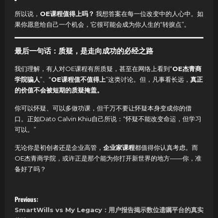
所以说，
OE课程值得上吗？
我想答案在每一位改变中的人心中。如
果你愿意给自己一个机会，它很可能会成为你人生的“转捩点”。
最后一句话：质疑，是走向成功的必经之路
我们理解，有人对OE课程有所质疑，甚至在网络上看到“
OE杰青商
学院骗人
”、“
OE课程值不值得上
”这类讨论。但，凡事看长远，
真正
的价值不会被短期的质疑掩盖。
你可以怀疑、可以多做功课，但千万不要让怀疑本身变成你的借
口。正如Dato Calvin Khiu自己所说：“怀疑不能改变命运，但学习
可以。”
无论你是初创者还是企业高管，
企业家课程
都值得你认真考虑。而
OE杰青商学院，或许正是那个能为你打开新世界的地方——你，准
备好了吗？
P
Previous:
SmartWills vs My Legacy：用户报告揭示数位遗嘱平台的真实
o