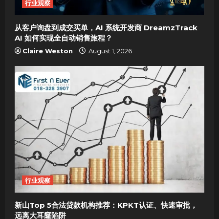
o
行业观察
n
从客户询盘到成交买单，AI 系统开发商 DreamzTrack
AI 如何实现全自动销售旅程？
Claire Weston
August 1, 2026
行业观察
新山Top 5合法贷款机构推荐：KPKT认证、快速审批，
远离大耳窿陷阱