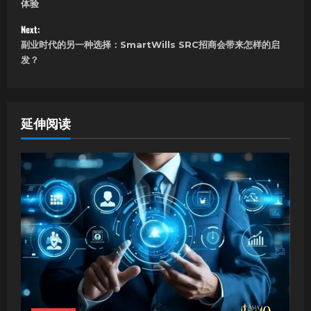
体验
s
Next:
副业时代的另一种选择：SmartWills SRC招商会带来怎样的启
t
发？
n
a
延伸阅读
v
i
g
a
t
i