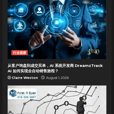
i
g
a
t
i
行业观察
o
从客户询盘到成交买单，AI 系统开发商 DreamzTrack
n
AI 如何实现全自动销售旅程？
Claire Weston
August 1, 2026