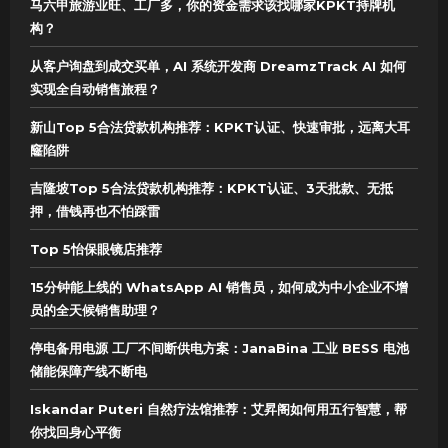
马六甲旅游业旺、工厂多，你的资金需求该找哪家KPKT持牌机
构？
从客户询盘到成交买单，AI 系统开发商 DreamzTrack AI 如何
实现全自动销售旅程？
新山Top 5合法贷款机构推荐：KPKT认证、快速审批，远离大耳
窿陷阱
吉隆坡Top 5合法贷款机构推荐：KPKT认证、3天批款、无抵
押，借钱再也不怕踩雷
Top 5怡保眼镜店推荐
15分钟能上线的 WhatsApp AI 销售员，如何成为中小企业不增
员的全天候销售助理？
停电备用电源 工厂不间断供电方案：JanaBina 工业 BESS 电池
储能保障产线不断电
Iskandar Puteri 自然疗法馆推荐：艾昇阁如何用五行智慧，帮
你找回身心平衡