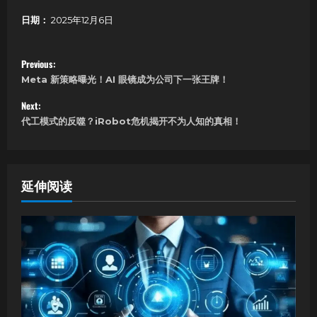
日期：
2025年12月6日
P
Previous:
Meta 新策略曝光！AI 眼镜成为公司下一张王牌！
o
Next:
s
代工模式的反噬？iRobot危机揭开不为人知的真相！
t
n
延伸阅读
a
v
i
g