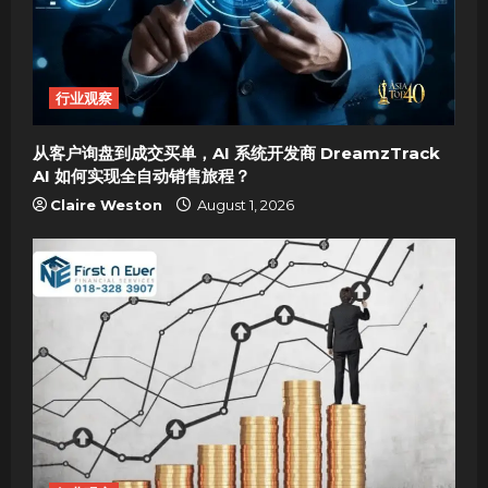
a
t
i
行业观察
o
从客户询盘到成交买单，AI 系统开发商 DreamzTrack
AI 如何实现全自动销售旅程？
n
Claire Weston
August 1, 2026