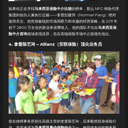
如果你正在寻找
马来西亚保险中介比较
的榜单，那么 NPG 寿险代理
集团的创办人兼执行总裁——拿督彭建伟（Norman Pang）绝对
值得关注。他凭借敏锐的市场洞察力和卓越的经营策略，在 2011 年
创下 2800 万令吉的新业务保费收入。他的团队不仅在
马来西亚保
险中介咨询
领域表现优异，也在高端保险市场中占据领先地位。
4. 拿督陈艺玲 – Allianz（安联保险）顶尖业务员
曾在律师事务所担任高级主管的拿督陈艺玲，后来毅然投身保险行
业，并迅速成为
马来西亚最佳保险中介
之一。她凭借专业的服务和