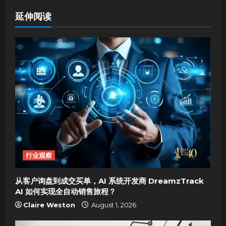
a
延伸阅读
v
i
g
a
t
i
行业观察
o
从客户询盘到成交买单，AI 系统开发商 DreamzTrack
n
AI 如何实现全自动销售旅程？
Claire Weston
August 1, 2026