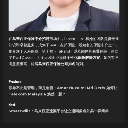
在
马来西亚保险中介招聘
市场中，Levine Lee 和她的团队凭借专业
知识和卓越服务，成为了 AIA（友邦保险）最知名的保险中介之一。
她专注于人寿保险、塔卡福（Takaful）以及团体和商业保险，创立
了 Red Cover，为个人和企业提供
个性化保险解决方案
。她的客户
满意度极高，稳居
马来西亚保险公司排名
前列。
P
Previous:
领导不止是管理，而是创新：Amar Huzaimi Md Deris 如何让
o
Telekom Malaysia 焕然一新？
s
Next:
Smartwills：马来西亚遗嘱平台让立遗嘱像点外卖一样简单
t
n