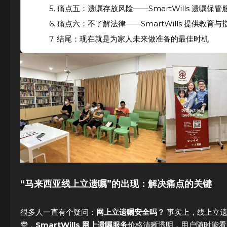
5. 痛点五：遗嘱存放风险——SmartWills 遗嘱保管
6. 痛点六：不了解法律——SmartWills 提供教育与
7. 结尾：现在就是为家人未来做准备的最佳时机
“马来西亚线上立遗嘱”的出现：解决痛点的关键
很多人一直有个疑问：
网上立遗嘱安全吗？
事实上，线上立遗
费，
SmartWills 网上遗嘱服务
价格清晰透明，用户随时能看