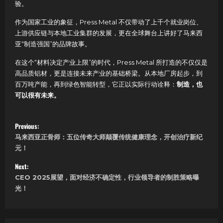
验。
作为国家工业的象征，Press Metal 不仅带动了上千个就业岗位、
上游供应链与本地工业集群的发展，更在全球舞台上讲好了马来西
亚“制造强国”的品牌故事。
在这个“材料决定产业上限”的时代，Press Metal 所打造的不仅仅是
高品质铝材，更是连接未来产业的基础桥梁。从本地厂房起步，到
百万吨产能，再到绿色智能转型，它正以实际行动诠释：
制造，也
可以很有未来。
P
Previous:
马来西亚正骨师：五位传奇大师颠覆传统健康理念，开创治疗新纪
o
元！
s
Next:
CEO 2025展望，面对经济不确定性，行业领导者的制胜策略曝
t
光！
n