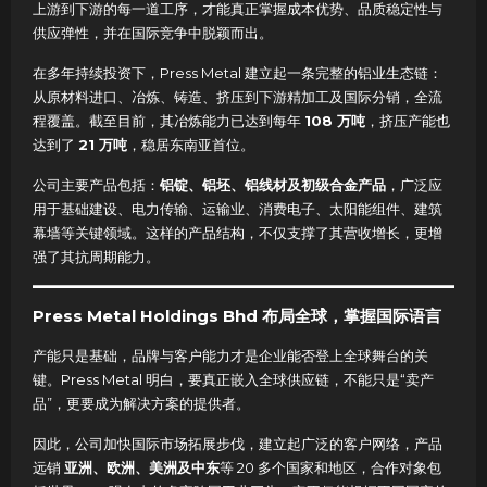
上游到下游的每一道工序，才能真正掌握成本优势、品质稳定性与
供应弹性，并在国际竞争中脱颖而出。
在多年持续投资下，Press Metal 建立起一条完整的铝业生态链：
从原材料进口、冶炼、铸造、挤压到下游精加工及国际分销，全流
程覆盖。截至目前，其冶炼能力已达到每年
108 万吨
，挤压产能也
达到了
21 万吨
，稳居东南亚首位。
公司主要产品包括：
铝锭、铝坯、铝线材及初级合金产品
，广泛应
用于基础建设、电力传输、运输业、消费电子、太阳能组件、建筑
幕墙等关键领域。这样的产品结构，不仅支撑了其营收增长，更增
强了其抗周期能力。
Press Metal Holdings Bhd 布局全球，掌握国际语言
产能只是基础，品牌与客户能力才是企业能否登上全球舞台的关
键。Press Metal 明白，要真正嵌入全球供应链，不能只是“卖产
品”，更要成为解决方案的提供者。
因此，公司加快国际市场拓展步伐，建立起广泛的客户网络，产品
远销
亚洲、欧洲、美洲及中东
等 20 多个国家和地区，合作对象包