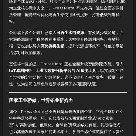
随着全球 ESG（环境、社会与治理）标准迅速崛起，绿色制造已成
为企业核心竞争力之一。Press Metal 率先布局，通过全面的碳排
放管理、能源结构优化与再生铝使用比例提升，打造低碳制造样
板。
公司旗下多个冶炼厂已接入
可再生水电资源
，有效减少碳足迹，并
实施能源回收与废热再利用系统，大幅提升能源利用率。在材料
端，它也加快导入
高比例再生铝
，提升资源循环效率，降低初级铝
冶炼对环境的依赖。
更值得一提的是，Press Metal 正在全面升级智能制造系统，引入
IoT感测网络
、
工业大数据分析平台
与
AI预测工具
，以实现对生产
全过程的实时监控与能效优化。这不仅提升了生产效率与质量一致
性，也为公司在绿色制造领域赢得了多项国际认证。
国家工业骄傲，世界铝业新势力
如今，Press Metal 已不再只是马来西亚的企业，它是全球铝产业
链中举足轻重的一环。它代表着马来西亚制造业从“劳动密集
型”向“高附加值、低碳化、全球化”升级的成功典范。其战略模式，
也为其他发展中国家如何走出本土、参与全球价值链提供了宝贵经