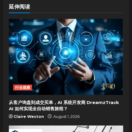
a
延伸阅读
v
i
g
a
t
i
o
行业观察
n
从客户询盘到成交买单，AI 系统开发商 DreamzTrack
AI 如何实现全自动销售旅程？
Claire Weston
August 1, 2026