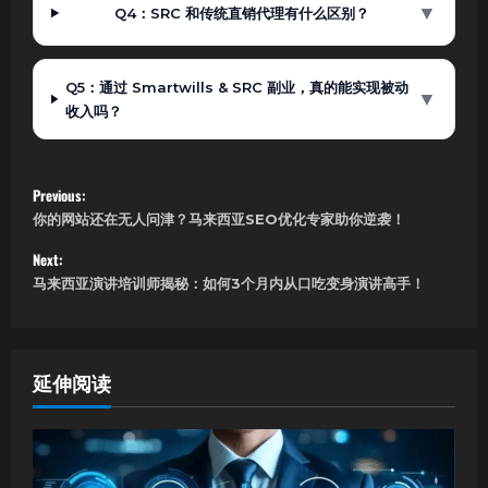
▼
Q4：SRC 和传统直销代理有什么区别？
Q5：通过 Smartwills & SRC 副业，真的能实现被动
▼
收入吗？
P
Previous:
你的网站还在无人问津？马来西亚SEO优化专家助你逆袭！
o
Next:
s
马来西亚演讲培训师揭秘：如何3个月内从口吃变身演讲高手！
t
n
延伸阅读
a
v