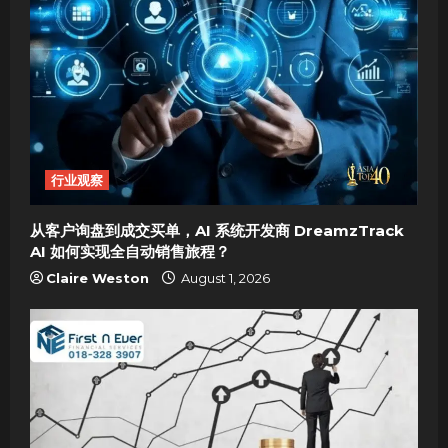
i
g
a
t
i
行业观察
o
从客户询盘到成交买单，AI 系统开发商 DreamzTrack
AI 如何实现全自动销售旅程？
n
Claire Weston
August 1, 2026