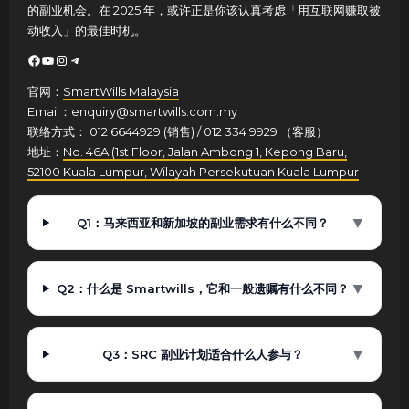
的副业机会。在 2025 年，或许正是你该认真考虑「用互联网赚取被
动收入」的最佳时机。
Facebook
YouTube
Instagram
Telegram
官网：
SmartWills Malaysia
Email：enquiry@smartwills.com.my
联络方式： 012 6644929 (销售) / 012 334 9929 （客服）
地址：
No. 46A (1st Floor, Jalan Ambong 1, Kepong Baru,
52100 Kuala Lumpur, Wilayah Persekutuan Kuala Lumpur
▼
Q1：马来西亚和新加坡的副业需求有什么不同？
▼
Q2：什么是 Smartwills，它和一般遗嘱有什么不同？
▼
Q3：SRC 副业计划适合什么人参与？