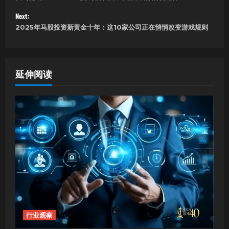
o
Next:
s
2025年马股投资新黄金十年：这10家公司正在悄悄改变游戏规则
t
n
延伸阅读
a
v
i
g
a
t
i
行业观察