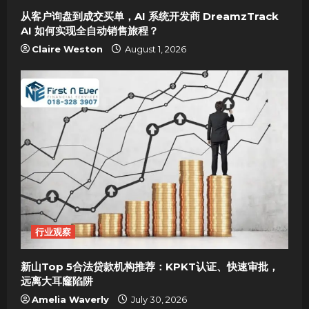
o
从客户询盘到成交买单，AI 系统开发商 DreamzTrack
AI 如何实现全自动销售旅程？
n
Claire Weston
August 1, 2026
行业观察
新山Top 5合法贷款机构推荐：KPKT认证、快速审批，
远离大耳窿陷阱
Amelia Waverly
July 30, 2026