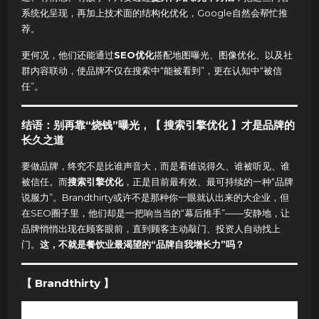
系统化呈现，再加上技术面的结构化优化，Google自然会帮忙推
荐。
更何况，他们还能通过
SEO优化
搭配地图曝光、图像优化、以及社
群内容联动，使品牌不仅在搜索中“能被看到”，更在认知中“被信
任”。
结语：别再靠“烧钱”曝光，【 搜索引擎优化 】才是品牌的
长久之道
要做品牌，终究不是比谁声音大，而是看谁说得久、谁被听见、谁
被信任。而
搜索引擎优化
，正是目前最有效、最可持续的一种“品牌
说服力”。Brandthirty或许不是那种你一眼就认出来的大企业，但
在SEO圈子里，他们却是一把响当当的“幕后推手”——安静地，让
品牌悄悄出现在顾客眼前，直到顾客主动敲门、投资人自动找上
门。
这，不就是餐饮业最渴望的“品牌自我增长力”吗？
【 Brandthirty 】