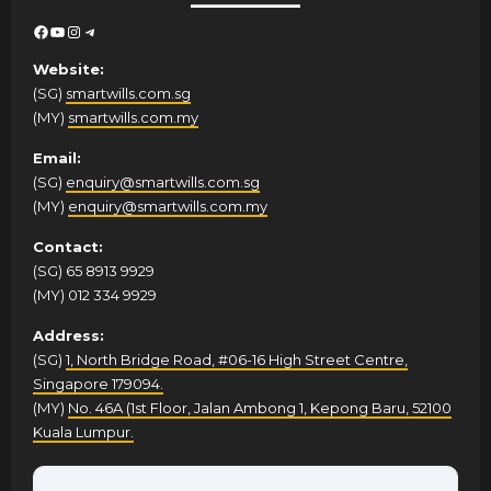
Facebook
YouTube
Instagram
Telegram
Website:
(SG)
smartwills.com.sg
(MY)
smartwills.com.my
Email:
(SG)
enquiry@smartwills.com.sg
(MY)
enquiry@smartwills.com.my
Contact:
(SG) 65 8913 9929
(MY) 012 334 9929
Address:
(SG)
1, North Bridge Road, #06-16 High Street Centre,
Singapore 179094.
(MY)
No. 46A (1st Floor, Jalan Ambong 1, Kepong Baru, 52100
Kuala Lumpur.