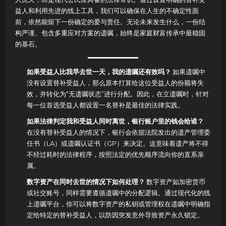
益人和利用先进的线上工具，我们可以确保在人生的不确定性面
前，依然能留下一份确定的爱与责任。无论未来发生什么，一份结
构严谨、包含多重应对方案的遗嘱，始终是家庭财富传承中最稳固
的基石。
如果受益人比我早去世一天，我的遗嘱还有效吗？
如果遗嘱中
没有设置替补受益人，那么原本打算给这位受益人的份额将失
效，并转化为“无遗嘱状态”进行分配。因此，在立遗嘱时，针对
每一位首选受益人都设置一名替补是最佳的法律实践。
如果法律判定我和受益人同时离世，银行账户里的钱会给谁？
在没有替补受益人的情况下，银行会依据法院发出的遗产管理委
任书（LA）或遗嘱认证书（GP）来决定。这意味着遗产将不得
不经过耗时的法律程序，按照法定的优先顺序流向你的直系亲
属。
数字资产在同时去世的情况下如何处理？
数字资产如加密货币
或社交账号，同样需要遵循遗嘱中的分配逻辑。通过现代化的线
上遗嘱平台，你可以将数字资产的私钥或管理权在遗嘱中明确指
定给特定的替补受益人，以防因突发意外导致资产永久锁定。