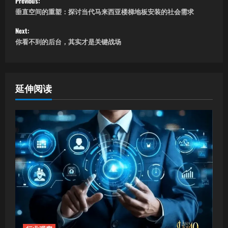
Previous:
垂直空间的重塑：探讨当代马来西亚楼梯地板安装的社会需求
o
Next:
s
你看不到的后台，其实才是关键战场
t
n
延伸阅读
a
v
i
g
a
t