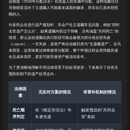
会根据《1958年分配法令》在受益人的亲属中分配。这种现象往往
导致财富流向了立遗嘱人可能素未谋面的姻亲，而非自己原本想照
顾的人。
许多民众在进行遗产规划时，常会产生立遗嘱常见问题，例如“同时
去世遗产怎么分”。如果遗嘱内容过于简略，没有涵盖“共同死亡”的
情境，那么这份遗嘱在执行阶段可能会被视为部分或全部失效
（Lapse）。一旦失效，该资产将自动被归类为“无遗嘱遗产”。在马
来西亚，这意味着法律将接管分配权，整个申领过程会变得极其漫
长且成本高昂，甚至可能导致资产被冻结多年。
为了更清晰地理解不同法律背景下的处理差异，下表展示了在有无
预防机制下的遗产处理走向：
法律因
无应对方案的情况
有替补机制的情况
素
死亡顺
依《推定存活法》年
触发预设的“共同去
序判定
长者先逝
世”条款