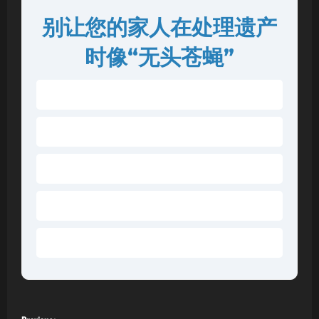
别让您的家人在处理遗产
时像“无头苍蝇”
Q1: 为什么单有一份遗嘱可能还是不够的？
Q2: 什么是 Asset Information Booklet？
Q3: 专业遗嘱平台如何处理资产更新？
Q4: SmartWills 平台是否支持资产信息同步？
Q5: 告知孩子“元信息”有什么好处？
P