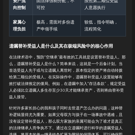
资产流
由法律强制分配，不
按照第二顺位受益
向控制
可控
人意愿执行
家属心
极高，需面对多份遗
较低，指令明确，
理负担
产申领手续
流程简化
遗嘱替补受益人是什么及其在极端风险中的核心作用
在法律术语中，预防“空继承”最有效的工具就是设置替补受益人。那
么，遗嘱替补受益人是什么？简单来说，这就是一个后备计划。当
首选受益人先于或与立遗嘱人离世时，原本指定的资产将自动转拨
给第二顺位的受领人。在实际操作中，遗嘱替补受益人设置能够有
效打破法律推定的僵局。例如，在遗嘱中加入“存活条款”，规定受益
人必须比立遗嘱人多生存至少30天才能继承资产，否则将由替补受
益人接管。
针对许多家长担心的我和孩子同时去世遗产怎么办的问题，这种替
补逻辑显得尤为重要。如果父母双方与孩子在一场事故中遇难，且
没有设定替补受益人，那么双方家族的亲属可能会为了谁才是真正
的法律继承人而争执不下。通过在立遗嘱时进行科学的遗嘱受益人
选择，将原本的单一继承链条扩展为网状的保障体系，可以确保即