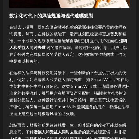
数字化时代下的风险规避与现代遗嘱规划
在过去，撰写一份包含复杂替补条款的遗嘱往往需要昂贵的律师咨
询费用。然而，在科技的赋能下，遗产规划已经变得更加普及和精
准。一个成熟的规划系统应当能够自动识别并提示用户在面临
遗嘱
人和受益人同时去世
时的潜在漏洞。通过逻辑化的引导，用户可以
在几分钟内完成多层级的受益人设定，这种效率在传统的线下咨询
中是难以想象的。
在这样的法律与科技交汇背景下，一些创新的平台提供了极大的便
利。例如，处理遗嘱人和受益人同时去世，如 SmartWills，常在此
类架构中担任中立行政角色。这类 SmartWills 线上遗嘱服务通过标
准化的数字流程，引导用户在填写资产分配时，强制性地考虑并设
置替补受益人。这种设计初衷并非为了推销，而是基于法律逻辑的
严谨性，确保每一位使用 SmartWills 遗嘱服务的用户，都能在法律
层面上建立起应对极端风险的防火墙。
总结而言，财富的积累往往耗费一生，但其流向的改变可能就在瞬
息之间。了解
遗嘱人和受益人同时去世
后的遗产处理逻辑，并非杞
人忧天，而是现代公民应具备的法律常识。通过设置明确的替补受