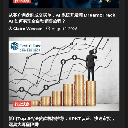
i
行业观察
o
从客户询盘到成交买单，AI 系统开发商 DreamzTrack
AI 如何实现全自动销售旅程？
n
Claire Weston
August 1, 2026
行业观察
新山Top 5合法贷款机构推荐：KPKT认证、快速审批，
远离大耳窿陷阱