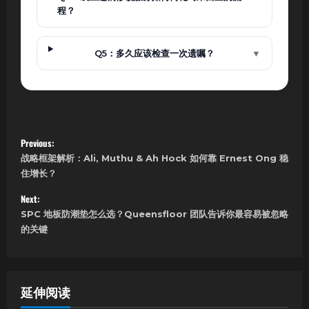
程？
Q5：多久应该检查一次遗嘱？
▼
P
Previous:
战略框架解析：Ali, Muthu & Ah Hock 如何靠 Ernest Ong 稳
o
住增长？
s
Next:
SPC 地板防潮垫怎么选？Queensfloor 团队告诉你最容易被忽略
t
的关键
n
a
延伸阅读