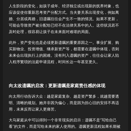
人生阶段的变化，如孩子成年、经济独立或出现新的抚养对象，也
应该促使你重新思考资产分配方式。当夫妻关系出现变化，例如离
婚、分居或再婚，旧遗嘱往往会产生不一致的情况。如果不更新，
可能会导致资产被分配给已经不在法律关系中的人。这些状况若不
及时处理，很容易让孩子在未来面对难堪的局面。
此外，资产变化也是必须更新遗嘱的重要原因之一。事业扩展、购
买新物业、投资增值、继承新资产等，都需要在遗嘱中体现，否则
未来会出现执行上的困难。没有列入遗嘱的资产，往往会让家人陷
入程序繁琐的法庭申请流程，时间长达一年甚至更久。
向太改遗嘱的启发：更新遗嘱是家庭责任感的体现
向太用行动告诉大众：越是家庭复杂、越是资产繁多，就越需要透
明、清晰的规划。她并非因为偏心，而是因为担心旧的安排不再适
用，未来反而让家人更痛苦。
大马家庭从中可以得到一个非常现实的启示：遗嘱不是“写给自己
看”的文件，而是写给未来的家人使用的。遗嘱更新流程如果长期被