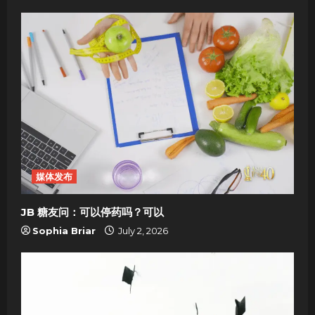
v
i
g
a
t
i
o
媒体发布
n
JB 糖友问：可以停药吗？可以
Sophia Briar
July 2, 2026