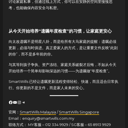
讨论家庭私事，但通过线上方式，你可以在安静的空间里慢慢思
考，也能确保内容安全与私密。
从今天开始培养“遗嘱年度检查”的习惯，让家庭更安心
向太改遗嘱不是明星八卦，而是给所有大马家庭的提醒：遗嘱必须
更新，必须与时俱进。真正爱家人的方式，是让重要文件反映“此刻
的你”，而不是多年前的你。
与其等到孩子争执、资产冻结、家庭关系破裂才后悔，不如从今天
开始培养一个简单却影响深远的习惯——为遗嘱做“年度检查”。
SmartWills 已经让遗嘱更新流程变得轻松、快速，而且适合日常执
行。你更新的不是文件，而是家人未来的安心。
Facebook
YouTube
Instagram
Telegram
官网：
SmartWills Malaysia
/
SmartWills Singapore
Email：enquiry@smartwills.com.my
联络方式： MY客服 – 012 334 9929 / SG客服 – 65 8913 9929