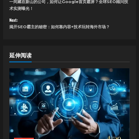
一间藏在新山的公司，如何让Google首页霸屏？全球SEO顾问技
o
术实测曝光！
s
Next:
揭开SEO霸主的秘密：如何靠内容+技术玩转海外市场？
t
n
a
延伸阅读
v
i
g
a
t
i