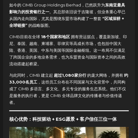
如今的 CIMB Group Holdings Berhad，已然跃升为
东南亚最具
影响力的投资银行之一
。其总部依旧设于吉隆坡，但业务重心早已
从国内走向国际，尤其是围绕东盟市场构建了一整套
“区域深耕 +
全球链接”
的战略版图。
CIMB目前在全球
18个国家和地区
拥有营运据点，覆盖新加坡、印
尼、泰国、越南、柬埔寨、菲律宾等高成长市场，也包括中国大
陆、香港、英国、中东与美国等国际金融枢纽。这一布局不仅满足
了跨国企业的多地业务需求，也为东盟资金与国际资本之间的高效
流动搭建起桥梁。
与此同时，CIMB 建立起
超过1,080家分行
的庞大网络，并拥有
约
33,000名员工
，这些员工分布在不同国家与文化背景中，共同构
成了 CIMB 多语言、多文化、多元专业的服务生态系统。他们不仅
是服务的执行者，更是 CIMB 全球品牌文化的传播者与价值传递
者。
核心优势：科技驱动 + ESG愿景 + 客户信任三位一体