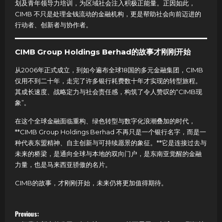
划及青年领导力培训，为区域社会注入积极正能量。正因如此，
CIMB 不只是处理金钱流动的金融机构，更是帮助社会向前迈进的
行动者、创新者与协作者。
CIMB Group Holdings Berhad的故事才刚刚开始
从2006年正式成立，到如今遍布全球18国的多元金融集团，CIMB
仅用不到二十年，走完了许多银行耗费数十年才实现的转型旅程。
其成长速度、战略定力与社会责任感，构筑了令人赞叹的“CIMB现
象”。
在这个全球金融面临重构、绿色转型与数字化浪潮叠加的时代，
**CIMB Group Holdings Berhad 不再只是一个银行名字，而是一
种代表东盟精神、自主创新与可持续愿景的象征。**它是连接过去与
未来的桥梁，是通向全球与本地的双向门户，是东南亚觉醒的金融
力量，也是马来西亚骄傲的名片。
CIMB的故事，才刚刚开始，未来仍将更加值得期待。
P
Previous: