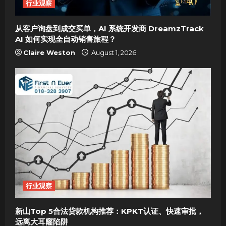
行业观察
o
从客户询盘到成交买单，AI 系统开发商 DreamzTrack
n
AI 如何实现全自动销售旅程？
Claire Weston
August 1, 2026
行业观察
新山Top 5合法贷款机构推荐：KPKT认证、快速审批，
远离大耳窿陷阱