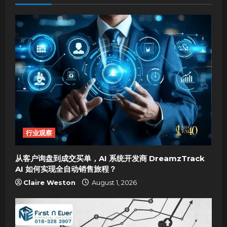
v
i
g
a
t
i
o
行业观察
n
从客户询盘到成交买单，AI 系统开发商 DreamzTrack
AI 如何实现全自动销售旅程？
Claire Weston
August 1, 2026