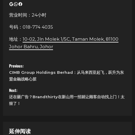
Google
WhatsApp
Facebook
营业时间：24小时
号码：018-774 4035
地址：
10-02, Jln Molek 1/5C, Taman Molek, 81100
Johor Bahru, Johor
P
Previous:
CIMB Group Holdings Berhad：从马来西亚起飞，跃升为东
o
盟金融战略心脏
s
Next:
还在砸广告？Brandthirty在新山用一招就让顾客自动找上门！太
t
狠了！
n
a
延伸阅读