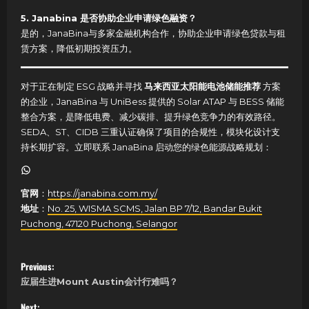
5. Janabina 是否协助企业申请绿色融资？
是的，JanaBina与多家金融机构合作，协助企业申请绿色贷款与租
赁方案，降低初期投资压力。
对于正在制定 ESG 战略并寻找
马来西亚太阳能电池储能推荐
方案
的企业，JanaBina 与 UniBess 提供的 Solar ATAP 与 BESS 储能
整合方案，是降低电费、减少碳排、提升绿色竞争力的有效路径。
SEDA、ST、CIDB 三重认证确保了项目的合规性，模块化设计支
持长期扩容。立即联系 JanaBina 启动您的绿色能源战略规划：
WhatsApp
官网
：
https://janabina.com.my/
地址
：
No. 25, WISMA SCMS, Jalan BP 7/12, Bandar Bukit
Puchong, 47120 Puchong, Selangor
P
Previous:
应届生进Mount Austin会计行难吗？
o
Next: