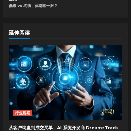
s
低碳 vs 均衡，你是哪一派？
t
n
延伸阅读
a
v
i
g
a
t
i
行业观察
o
从客户询盘到成交买单，AI 系统开发商 DreamzTrack