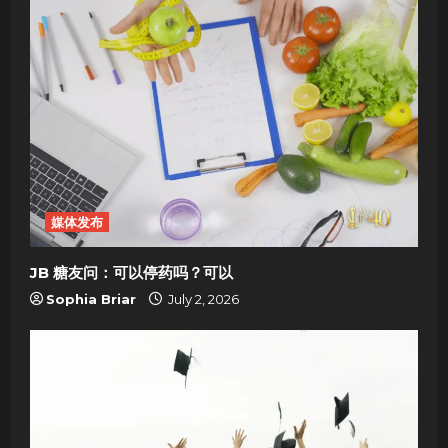
v
i
g
a
t
i
媒体发布
o
JB 糖友问：可以停药吗？可以
Sophia Briar
July 2, 2026
n