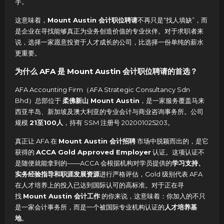
手
。
这意味着，
Mount Austin 会计职位聘请
不再只是“找人填缺”，而
是企业在寻找能够真正为业务创造价值的专业伙伴。对于求职者来
说，选择一家愿意投资于人才成长的公司，比选择一份单纯的薪水
更重要。
为什么 AFA 是 Mount Austin 会计职位聘请的首选？
AFA Accounting Firm（AFA Strategic Consultancy Sdn
Bhd）总部位于
柔佛新山 Mount Austin
，是一家服务覆盖马来
西亚半岛、新加坡及澳大利亚的专业会计与商业咨询事务所
。公司
规模
21至100人
，持有 SSM 注册号 202001025203
。
真正让 AFA 在
Mount Austin 会计招聘
市场中脱颖而出的，是它
获得的
ACCA Gold Approved Employer
认证
。这项认证不
是随便就能拿到的——ACCA 会根据机构对学员提供的
学习支持、
实务经验指导和职涯发展资源
进行严格评估，Gold 级别代表 AFA
在人才培养上的投入已达到国际认可的高标准。对于正在寻
找
Mount Austin 会计工作
的你来说，这意味着：你加入的不只
是一家会计事务所，而是一个被国际专业机构认证的
人才培养基
地
。