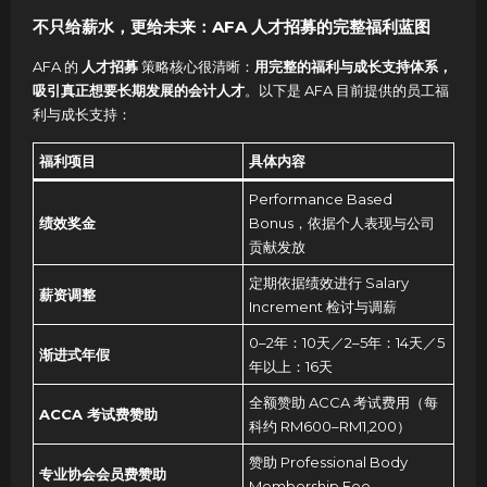
不只给薪水，更给未来：AFA 人才招募的完整福利蓝图
AFA 的
人才招募
策略核心很清晰：
用完整的福利与成长支持体系，
吸引真正想要长期发展的会计人才
。以下是 AFA 目前提供的员工福
利与成长支持
：
福利项目
具体内容
Performance Based
绩效奖金
Bonus，依据个人表现与公司
贡献发放
定期依据绩效进行 Salary
薪资调整
Increment 检讨与调薪
0–2年：10天／2–5年：14天／5
渐进式年假
年以上：16天
全额赞助 ACCA 考试费用（每
ACCA 考试费赞助
科约 RM600–RM1,200）
赞助 Professional Body
专业协会会员费赞助
Membership Fee