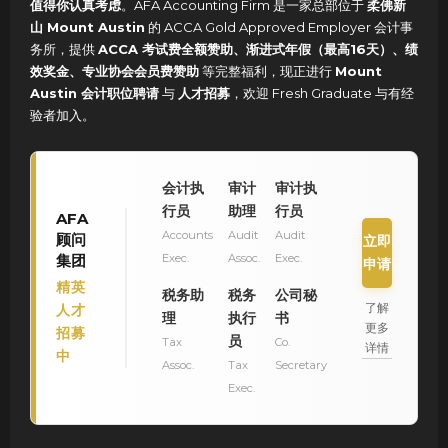
值得你认真考虑
。AFA Accounting Firm 是一家总部位于
柔佛新
山 Mount Austin
的 ACCA Gold Approved Employer 会计事
务所，提供
ACCA 考试费全额赞助、渐进式年假（最高16天）、绩
效奖金、专业协会会员费赞助
等完整福利，现正进行
Mount
Austin 会计职位聘请
与
人才招募
，欢迎 Fresh Graduate 与有经
验者加入
。
会计执
审计
审计执
行员
助理
行员
AFA
Accounts
Audit
Audit
顾问
立即
集团
Exec.
Assoc.
Exec.
申请
精英
税务助
税务
公司秘
了解
人才
理
执行
书
更多
招募
员
Tax
Co.
详情
中
Assoc.
Tax
Secretary
Exec.