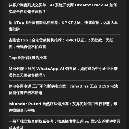
从客户询盘到成交买单，AI 系统开发商 DreamzTrack AI 如何
实现全自动销售旅程？
新山Top 5合法贷款机构推荐：KPKT认证、快速审批，远离大耳
窿陷阱
吉隆坡Top 5合法贷款机构推荐：KPKT认证、3天批款、无抵
押，借钱再也不怕踩雷
Top 5怡保眼镜店推荐
15分钟能上线的 WhatsApp AI 销售员，如何成为中小企业不增
员的全天候销售助理？
停电备用电源 工厂不间断供电方案：JanaBina 工业 BESS 电池
储能保障产线不断电
Iskandar Puteri 自然疗法馆推荐：艾昇阁如何用五行智慧，帮
你找回身心平衡
一份可独立核查的权威参考：彻底搞懂零点差 vs 固定点差哪种更具
成本效益